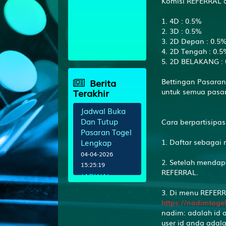
Komisi REFERRAL a
SINGAPORE
1. 4D : 0.5%
7907
2. 3D : 0.5%
3. 2D Depan : 0.5
CAMBODIA
4. 2D Tengah : 0.5
7635
5. 2D BELAKANG :
TOTOCAMBODIA
6613
Berita
Bettingan Pasaran
Terakhir
untuk semua pasar
Jadwal Buka
Dan Tutup
Cara berpartisipa
Pasaran Togel
Lengkap
1. Daftar sebagai
04-04-2026
2. Setelah mendap
15:25:19
REFERRAL.
JADWAL
BANK DAN
3. Di menu REFER
MAINTENANCE
https://nadimtog
19-06-2024
nadim: adalah id 
18:00:56
user id anda adal