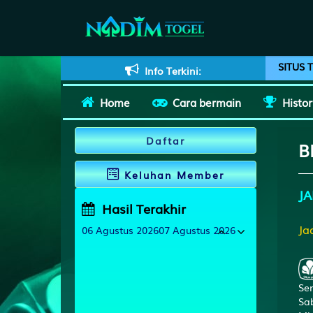
SELAMAT DATANG DI WWW.NADIMTOGEL.COM - SITUS TOGEL
Info Terkini:
Home
Cara bermain
Histo
Daftar
B
Keluhan Member
J
Hasil Terakhir
Ja
06 Agustus 2026
07 Agustus 2026
TOTOMALI2330
0
5
8
5
SINGAPORE
0
7
1
5
Se
Sa
CAMBODIA
7
6
0
7