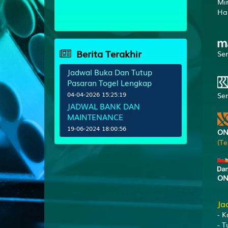
Mi
Har
TOTOCAMBODIA
8
1
4
1
Berita Terakhir
Se
Jadwal Buka Dan Tutup
Pasaran Togel Lengkap
04-04-2026 15:25:19
Se
JADWAL BANK DAN
MAINTENANCE
19-06-2024 18:00:56
ON
JADWAL BANK DAN
(T
MAINTENANCE
30-03-2021 14:20:08
ON
Ja
- 
- 