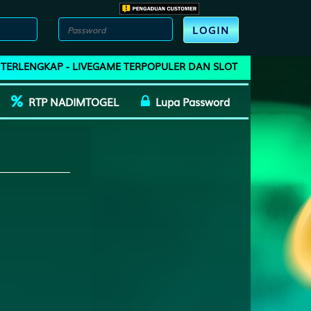
LOGIN
NGKAP - LIVEGAME TERPOPULER DAN SLOT TERBOOMING SAAT I
RTP NADIMTOGEL
Lupa Password