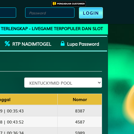
LOGIN
NGKAP - LIVEGAME TERPOPULER DAN SLOT TERBOOMING SAAT 
RTP NADIMTOGEL
Lupa Password
nggal
Nomor
9 | 00:35:43
8387
8 | 00:43:52
4587
7 | 00:36:34
5989